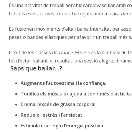
És una activitat de treball aeròbic cardiovascular amb c
tots els estils, ritmes exòtics barrejats amb música
danc
Es fusionen moviments d’alta i baixa intensitat per assol
peses o bandes elàstiques per afavorir un treball més sa
L’èxit de les classes de
Dance Fitness
és la simbiosi de fe
fet d’estar ballant; el resultat: una sessió alegre, dinà
Saps que ballar…?
Augmenta l’autoestima i la confiança.
Tonifica els músculs i ajuda a tenir més elasticita
Crema l’excés de grassa corporal.
Redueix l’estrès i l’ansietat.
Estimula i carrega d’energia positiva.