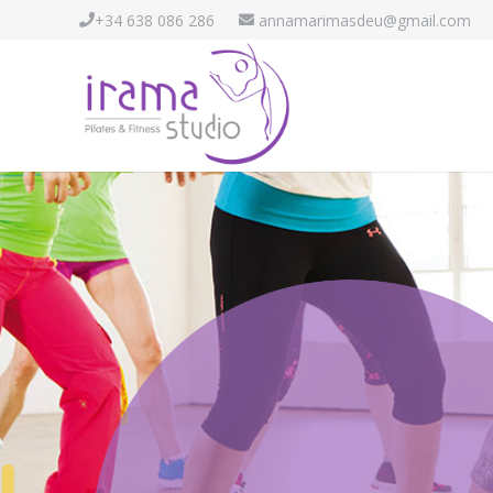
+34 638 086 286
annamarimasdeu@gmail.com
DANCE Fitn