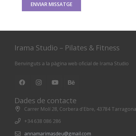
ENVIAR MISSATGE
Irama Studio – Pilates & Fitness
Benvinguts a la pàgina web oficial de Irama Studio
Dades de contacte
Carrer Molí 28, Corbera d'Ebre, 43784 Tarragon
+34 638 086 286
annamarimasdeu@gmail.com