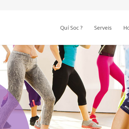
Quí Soc ?
Serveis
Ho
ess