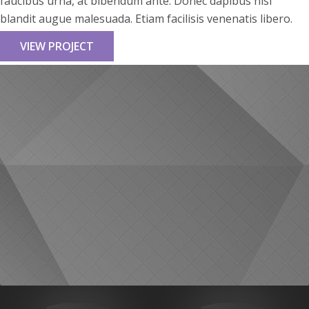
faucibus urna, at bibendum ante. Donec dapibus nisi
blandit augue malesuada. Etiam facilisis venenatis libero.
VIEW PROJECT